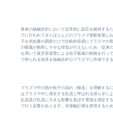
将来の核融合炉において定常的に反応を維持する
でに行われてきたほとんどのプラズマ実験装置に
子を供給量の調節だけで比較的容易にプラズマの
の吸蔵が飽和し十分な排気が行えないため、従来の
を用いて真空容器壁による粒子吸蔵の制御を行って
で得られる知見を核融合炉心プラズマに外挿でき
プラズマ中の熱や粒子の流れ（輸送）を理解する
はプラズマ中に発生する乱流と呼ばれる揺らぎによ
乱流及び乱流に大きな影響を及ぼす電場を測定する
で行う必要があります。非接触計測を実現するた