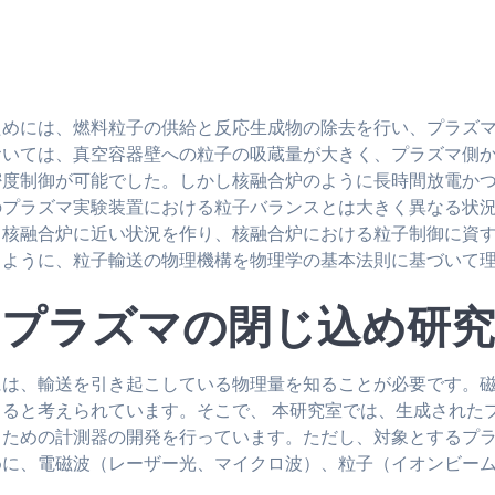
ためには、燃料粒子の供給と反応生成物の除去を行い、プラズ
おいては、真空容器壁への粒子の吸蔵量が大きく、プラズマ側
密度制御が可能でした。しかし核融合炉のように長時間放電か
プラズマ実験装置における粒子バランスとは大きく異なる状況に
核融合炉に近い状況を作り、核融合炉における粒子制御に資する
るように、粒子輸送の物理機構を物理学の基本法則に基づいて
プラズマの閉じ込め研究
には、輸送を引き起こしている物理量を知ることが必要です。
ると考えられています。そこで、 本研究室では、生成された
ための計測器の開発を行っています。ただし、対象とするプラ
めに、電磁波（レーザー光、マイクロ波）、粒子（イオンビー