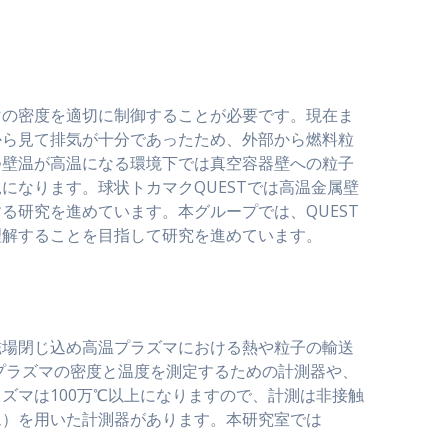
マの密度を適切に制御することが必要です。現在ま
から見て排気が十分であったため、外部から燃料粒
つ壁温が高温になる環境下では真空容器壁への粒子
なります。球状トカマクQUESTでは高温金属壁
研究を進めています。本グループでは、QUEST
理解することを目指して研究を進めています。
磁場閉じ込め高温プラズマにおける熱や粒子の輸送
プラズマの密度と温度を測定するための計測器や、
ズマは100万℃以上になりますので、計測は非接触
ム）を用いた計測器があります。本研究室では