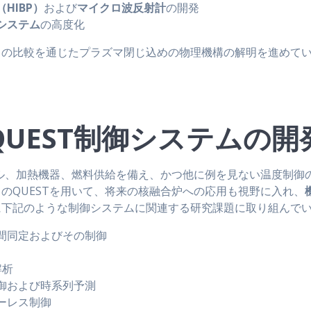
HIBP）
および
マイクロ波反射計
の開発
システム
の高度化
との比較を通じたプラズマ閉じ込めの物理機構の解明を進めて
QUEST制御システムの開
イル、加熱機器、燃料供給を備え、かつ他に例を見ない温度制御
のQUESTを用いて、将来の核融合炉への応用も視野に入れ、
に下記のような制御システムに関連する研究課題に取り組んで
間同定およびその制御
解析
御および時系列予測
ーレス制御