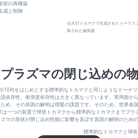
形状の再構築
生成と制御
QUESTトカマクで生成されたトーラ
算された磁気面
クプラズマの閉じ込めの物
(ITER)をはじめとする標準的なトカマクと同じようなドーナ
電流依存性、衝突度依存性は大きく異なっています。実用面か
るため、その原因の解明は喫緊の課題です。そのため、世界各
STは一つの装置で球状トカマクから標準的なトカマクまでプラ
ラズマの形状が閉じ込め性能に影響を及ぼす原因の解明のため
標準的なトカマクと球状