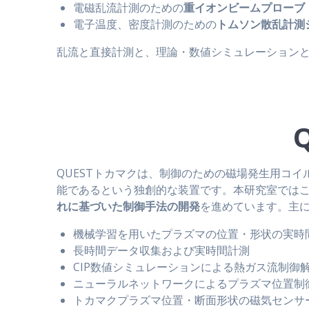
電磁乱流計測のための
重イオンビームプローブ（
電子温度、密度計測のための
トムソン散乱計測
乱流と直接計測と、理論・数値シミュレーション
QUESTトカマクは、制御のための磁場発生用コ
能であるという独創的な装置です。本研究室ではこ
れに基づいた制御手法の開発
を進めています。主
機械学習を用いたプラズマの位置・形状の実時
長時間データ収集および実時間計測
CIP数値シミュレーションによる熱ガス流制御
ニューラルネットワークによるプラズマ位置制
トカマクプラズマ位置・断面形状の磁気センサ