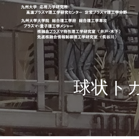
コ
ン
テ
ン
ツ
へ
ス
キ
ッ
プ
球状トカ